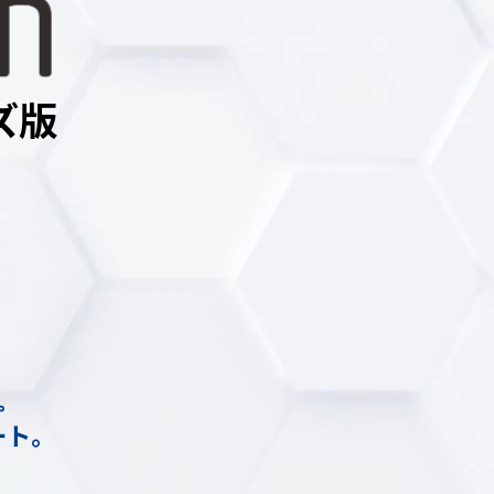
ズ版
。
ート。