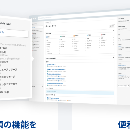
須の機能を
便